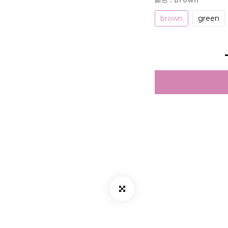
颜色
: brown
brown
green