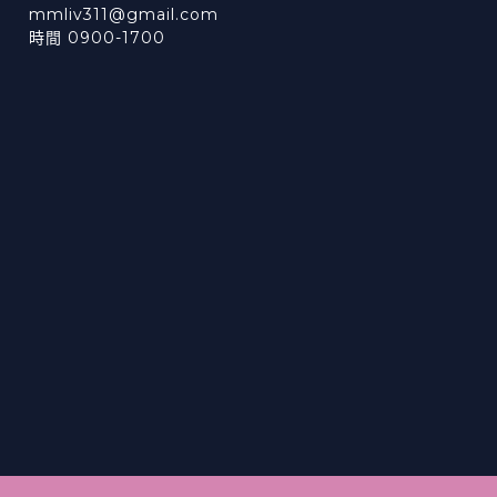
mmliv311@gmail.com
時間 0900-1700