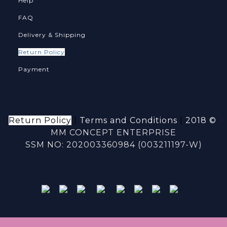
Help
FAQ
Delivery & Shipping
Return Policy
Payment
Return Policy
|
Terms and Conditions
|
2018 ©
MM CONCEPT ENTERPRISE
SSM NO: 202003360984 (003211197-W)