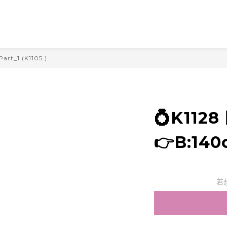
Part_1 (K1105 )
💍K112
👉B:140
若