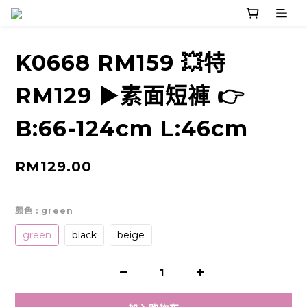
K0668 RM159 💥特
RM129 ▶️素面短褲 👉
B:66-124cm L:46cm
RM129.00
颜色
: green
green
black
beige