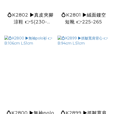
💍K2802 ▶️真皮夾腳
💍K2801 ▶️絨面鏤空
涼鞋 👉S(230-
短靴 👉225-265
235)M(240-
245)L(250-
255)XL(260-265)
💍K2800 ▶️無袖polo
💍K2899 ▶️抓皺寬肩