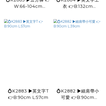
💍K2885 ▶️五分褲 👉
💍K2884 ▶️英文字上
W:66-104cm
衣 👉B:132cm
H:126cm L:60cm
L:62cm
💍K2883 ▶️英文字T
💍K2882 ▶️細肩帶小
👉B:90cm L:57cm
可愛 👉B:90cm
L:39cm