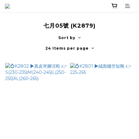
七月05號 (K2879)
Sort by
24 Items per page