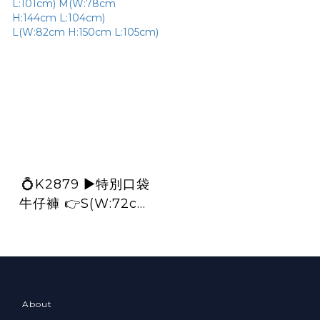
💍K2879 ▶️特別口袋
牛仔褲 👉S(W:72cm
H:138cm L:101cm)
M(W:78cm
H:144cm L:104cm)
L(W:82cm H:150cm
L:105cm)
About