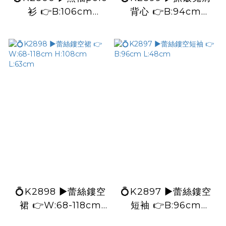
衫 👉B:106cm
背心 👉B:94cm
L:51cm
L:51cm
💍K2898 ▶️蕾絲鏤空
💍K2897 ▶️蕾絲鏤空
裙 👉W:68-118cm
短袖 👉B:96cm
H:108cm L:63cm
L:48cm