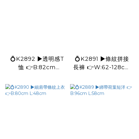
💍K2892 ▶️透明感T
💍K2891 ▶️條紋拼接
恤 👉B:82cm
長褲 👉W:62-128cm
L:54cm
H:128cm L:101cm