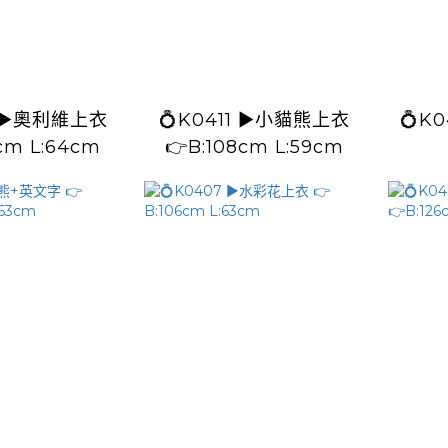
💍K0411 ▶️小貓熊上衣
💍K0410 
cm L:64cm
👉B:108cm L:59cm