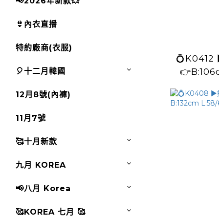
📢2026年新款💥
👙內衣直播
特約廠商(衣服)
💍K0412 ▶️奧利維上衣
🎈十二月韓國
👉B:106
12月8號(內褲)
11月7號
🥰十月新款
九月 KOREA
📢八月 Korea
🥰KOREA 七月 🥰