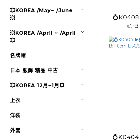
💥KOREA /May~ /June
💍K0408 ▶️熊+英文
💥
👉B
💥KOREA /April ~ /April
L:5
💥
名牌帽
日本 服飾 精品 中古
💥KOREA 12月~1月💥
上衣
洋裝
外套
💍K0404 ▶️狗狗圖案