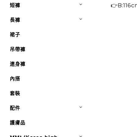
👉B:116c
短褲
長褲
裙子
吊帶褲
連身褲
內搭
套裝
配件
護膚品