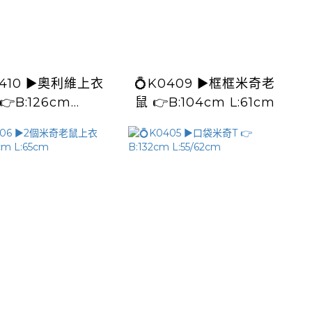
▶️奧利維上衣
💍K0409 ▶️框框米奇老
👉B:126cm
鼠 👉B:104cm L:61cm
L:57/62cm