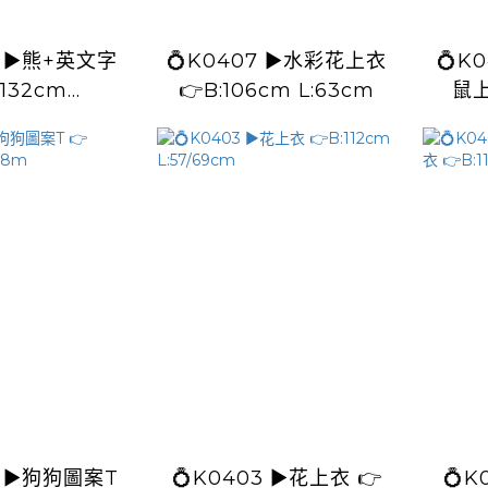
字
💍K0407 ▶️水彩花上衣
💍K0406
:132cm
👉B:106cm L:63cm
鼠上
8/63cm
T
💍K0403 ▶️花上衣 👉
💍K040