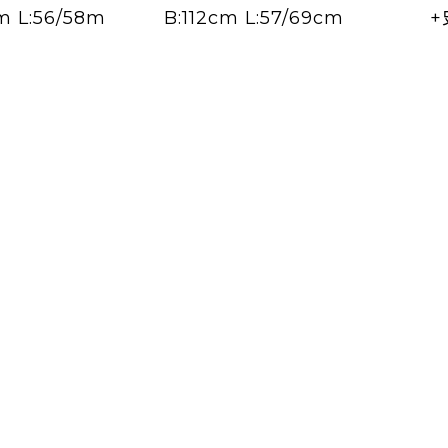
m L:56/58m
B:112cm L:57/69cm
+
B: