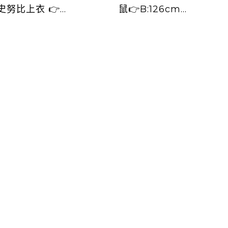
史努比上衣 👉
鼠👉B:126cm
114cm L:59cm
L:55/61cm