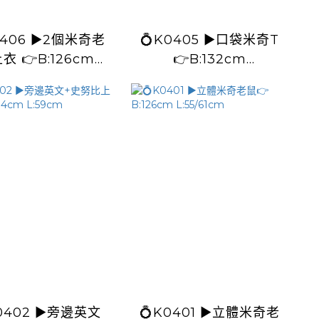
 ▶️2個米奇老
💍K0405 ▶️口袋米奇T
衣 👉B:126cm
👉B:132cm
L:65cm
L:55/62cm
2 ▶️旁邊英文
💍K0401 ▶️立體米奇老