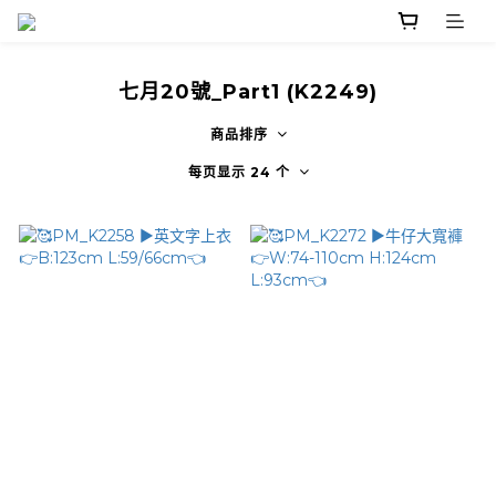
七月20號_Part1 (K2249)
商品排序
每页显示 24 个