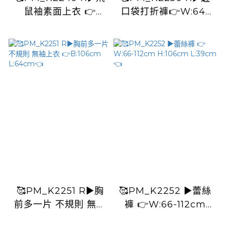
鼠袖素面上衣 👉
口袋打折褲👉W:64-
B:132cm L:55/59cm
90cm H:98cm
👈
L:104cm👈
🥰PM_K2251 R▶️胸
🥰PM_K2252 ▶️蕾絲
前多一片 不規則 無袖
褲 👉W:66-112cm
上衣 👉B:106cm
H:106cm L:39cm👈