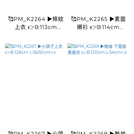
🥰PM_K2264 ▶️條紋
🥰PM_K2265 ▶️素面
上衣 👉B:113cm
襯衫 👉B:114cm
L:70cm👈
L:62cm👈