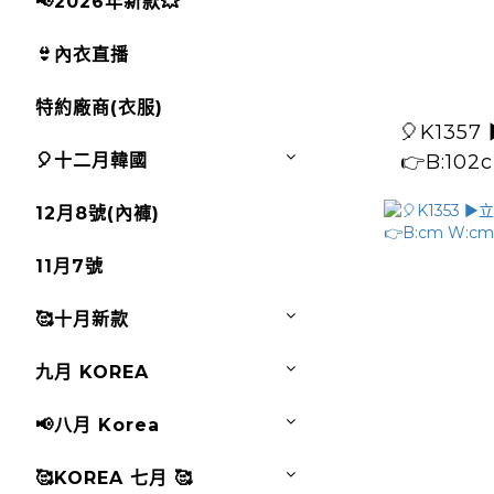
📢2026年新款💥
👙內衣直播
特約廠商(衣服)
🎈K1357 ▶️蛋糕裙洋裝
🎈十二月韓國
👉B:102
H:112cm
12月8號(內褲)
11月7號
🥰十月新款
九月 KOREA
📢八月 Korea
🥰KOREA 七月 🥰