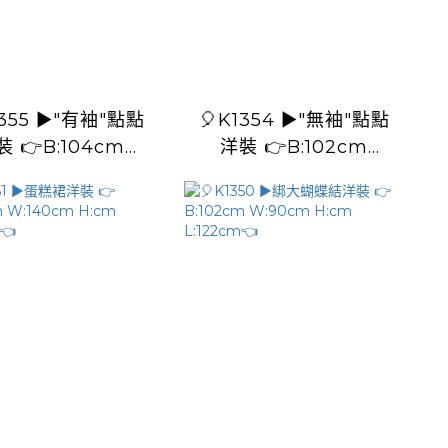
▶️"有袖"點點
🎈K1354 ▶️"無袖"點點
:104cm
洋裝 👉B:102cm
:98cm H:cm
W:92cm H:cm
L:127cm👈
L:127cm👈