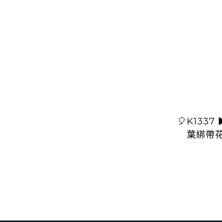
🎈K1337 ▶️兩件式 大荷
葉綁帶花
B:80-94
H:cm L