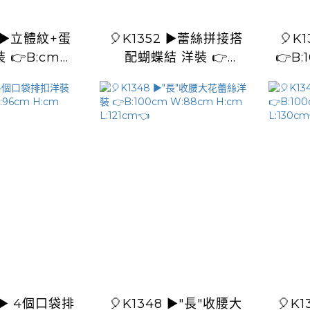
🎈K1352 ▶️蕾絲拼接搭
🎈K1351 
 👉B:cm
配蝴蝶結 洋裝 👉
👉B:
cm L:cm👈
B:100cm W:80cm
H:
H:100cm L:122cm👈
🎈K1348 ▶️"長"收腰大
🎈K1347 ▶