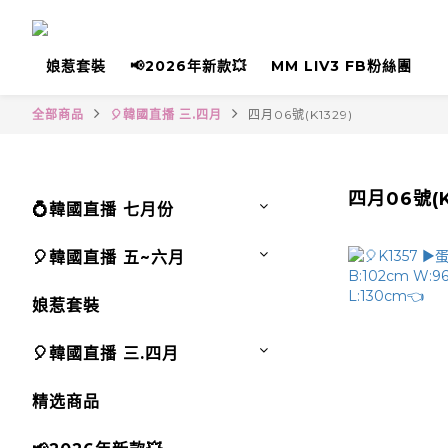
娘惹套裝
📢2026年新款💥
MM LIV3 FB粉絲團
全部商品
🎈韓國直播 三.四月
四月06號(K1329)
四月06號(K
💍韓國直播 七月份
🎈韓國直播 五~六月
娘惹套裝
🎈韓國直播 三.四月
精选商品