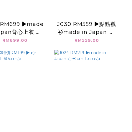
 RM699 ▶️made
J030 RM559 ▶️點點襯
Japan背心上衣 👉
衫made in Japan 👉
04cm L:57cm👈
B:136cm L:62cm👈
RM699.00
RM559.00