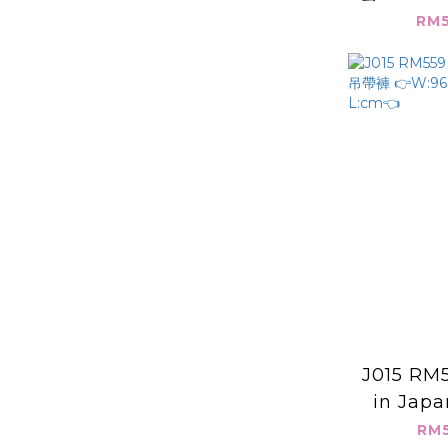
B:cm 
RM5
J015 RM
in Jap
W:96cm
RM5