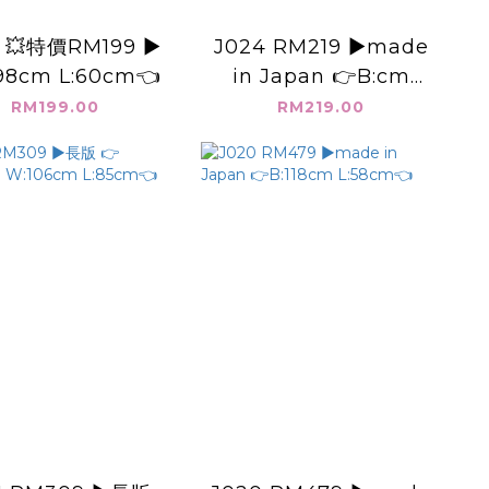
 💥特價RM199 ▶️
J024 RM219 ▶️made
98cm L:60cm👈
in Japan 👉B:cm
L:cm👈
RM199.00
RM219.00