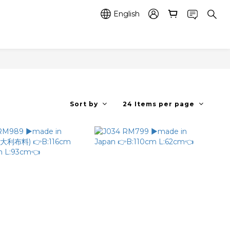
English
Sort by
24 Items per page