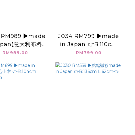
 RM989 ▶️made
J034 RM799 ▶️made
Japan(意大利布料)
in Japan 👉B:110cm
116cm W:124cm
L:62cm👈
RM989.00
RM799.00
L:93cm👈