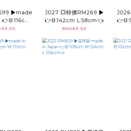
699 ▶️made
J027 💥特價RM269 ▶️
J026
 👉B:116cm
👉B:142cm L:58cm👈
👉B:
4cm👈
99.00
RM269.00