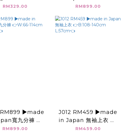
L:57cm👈
W:120cm H:140cm
RM329.00
RM899.00
L:90cm👈
 RM899 ▶️made
J012 RM459 ▶️made
Japan寬九分褲 👉
in Japan 無袖上衣 👉
-114cm L:85cm
B:108-140cm L:57cm
RM899.00
RM459.00